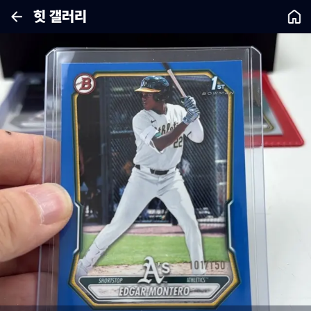
힛 갤러리