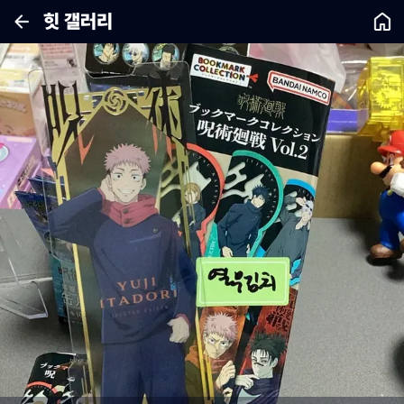
힛 갤러리