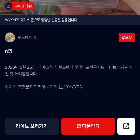
구매자 
낙원
WYYYES 와이스 앱으로 촬영한 인증된 상품입니다
힛트메이커
팔로우
n의
2026년 5월 25일, 와이스 딜러 힛트메이커님의 포켓몬카드 라이브에서 판매
된 힛 아이템입니다.
와이스: 포켓몬카드 라이브 거래 앱, WYYYES
라이브 보러가기
앱 다운받기