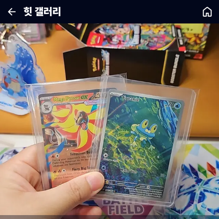
힛 갤러리