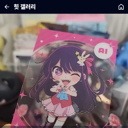
힛 갤러리