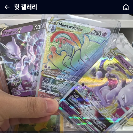
힛 갤러리