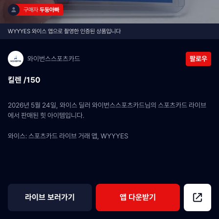
구매자 
두둥아빠
WYYYES 와이스 앱으로 촬영한 인증된 상품입니다
와이번스스포츠카드
팔로우
킬렌 /150
2026년 5월 24일, 와이스 딜러 와이번스스포츠카드님의 스포츠카드 라이브
에서 판매된 힛 아이템입니다.
와이스: 스포츠카드 라이브 거래 앱, WYYYES
라이브 보러가기
앱 다운받기