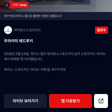
구매자 
tanp
WYYYES 와이스 앱으로 촬영한 인증된 상품입니다
와이번스스포츠카드
팔로우
무라카미 레드루키
2026년 5월 24일, 와이스 딜러 와이번스스포츠카드님의 스포츠카드 라이브
에서 판매된 힛 아이템입니다.
와이스: 스포츠카드 라이브 거래 앱, WYYYES
라이브 보러가기
앱 다운받기