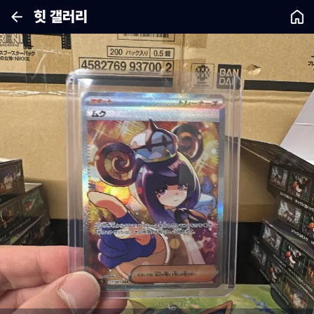
힛 갤러리