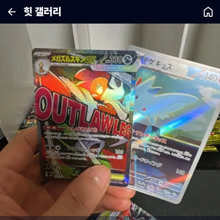
힛 갤러리