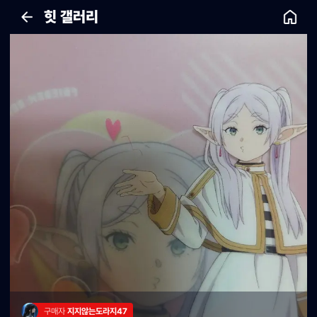
힛 갤러리
구매자 
지지않는도라지47