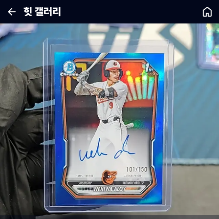
힛 갤러리