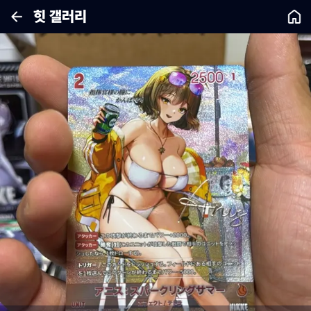
힛 갤러리