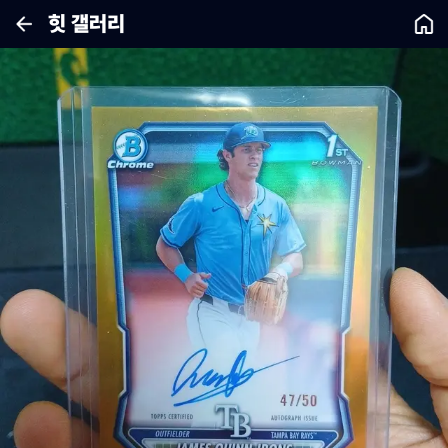
힛 갤러리