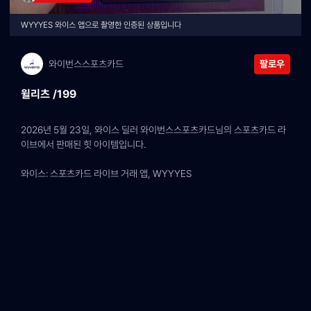
WYYYES 와이스 앱으로 촬영한 인증된 상품입니다
와이번스스포츠카드
팔로우
윌리츠 /199
2026년 5월 23일, 와이스 딜러 와이번스스포츠카드님의 스포츠카드 라
이브에서 판매된 힛 아이템입니다.
와이스: 스포츠카드 라이브 거래 앱, WYYYES