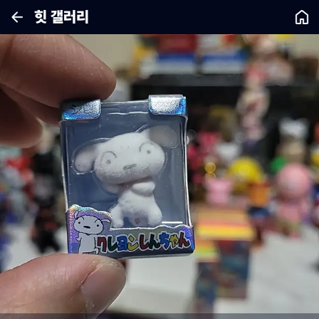
힛 갤러리