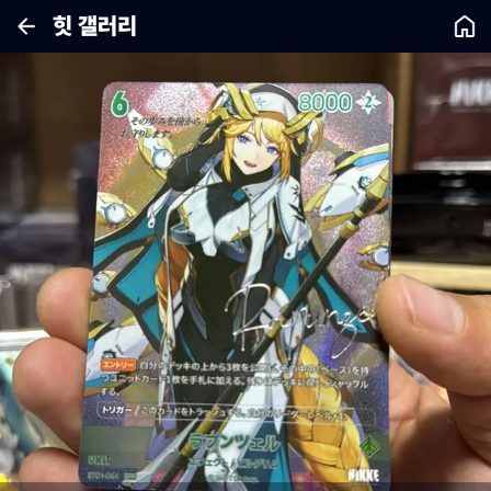
힛 갤러리