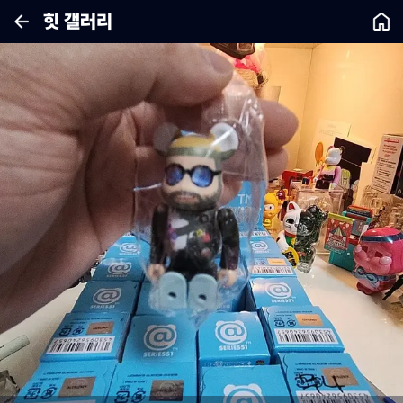
힛 갤러리