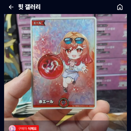
힛 갤러리
구매자 
식혜요