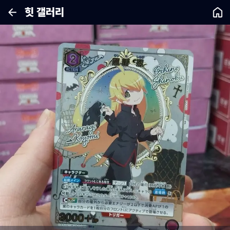
힛 갤러리