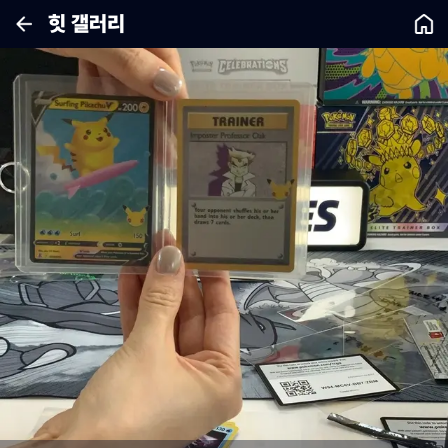
힛 갤러리