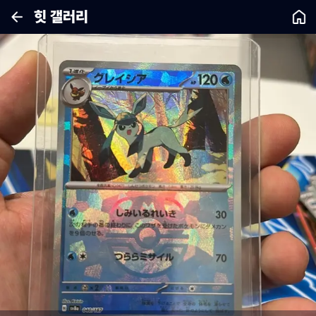
힛 갤러리