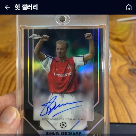
힛 갤러리