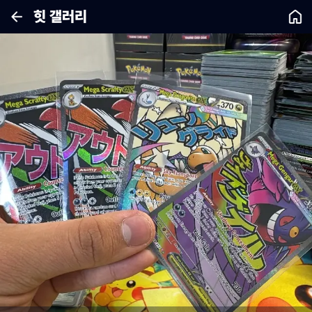
힛 갤러리