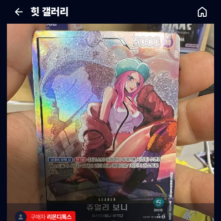
힛 갤러리
구매자 
리몬디톡스