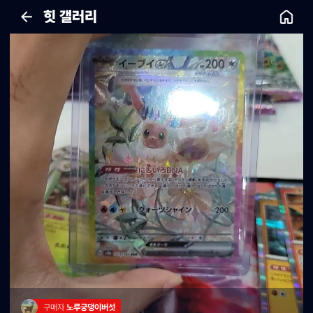
힛 갤러리
구매자 
노루궁댕이버섯