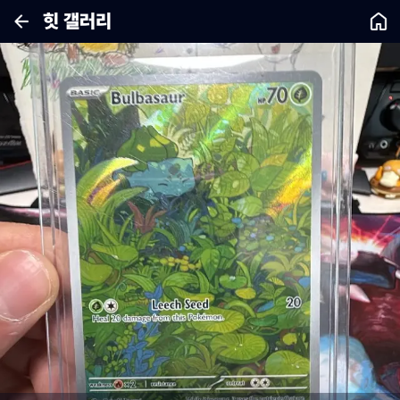
힛 갤러리