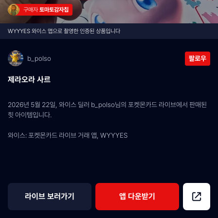
구매자 
토마토감자칩
WYYYES 와이스 앱으로 촬영한 인증된 상품입니다
b_polso
팔로우
제라오라 사르
2026년 5월 22일, 와이스 딜러 b_polso님의 포켓몬카드 라이브에서 판매된 
힛 아이템입니다.
와이스: 포켓몬카드 라이브 거래 앱, WYYYES
라이브 보러가기
앱 다운받기