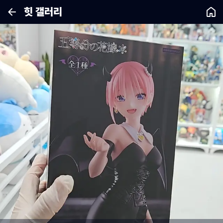
힛 갤러리