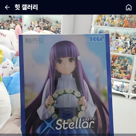
힛 갤러리