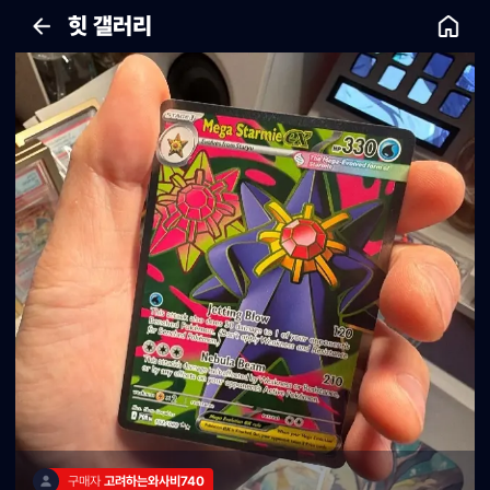
힛 갤러리
구매자 
고려하는와사비740