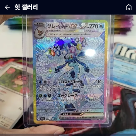
힛 갤러리