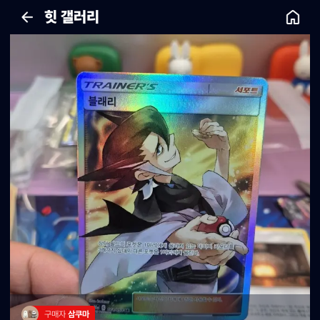
힛 갤러리
구매자 
삼쿠마