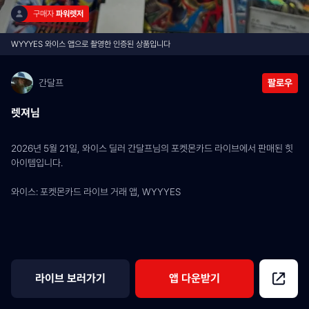
구매자 
파워렛저
WYYYES 와이스 앱으로 촬영한 인증된 상품입니다
간달프
팔로우
렛져님
2026년 5월 21일, 와이스 딜러 간달프님의 포켓몬카드 라이브에서 판매된 힛 
아이템입니다.
와이스: 포켓몬카드 라이브 거래 앱, WYYYES
라이브 보러가기
앱 다운받기