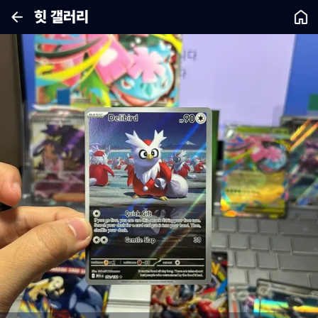
힛 갤러리