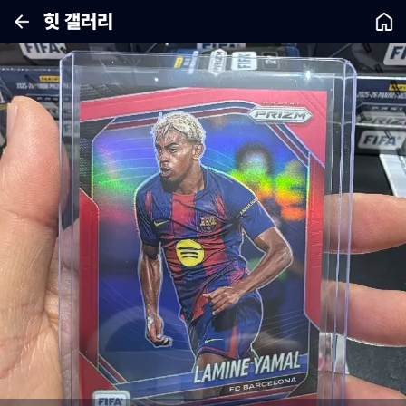
힛 갤러리