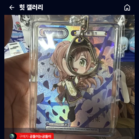
힛 갤러리
구매자 
공돌이는공돌이