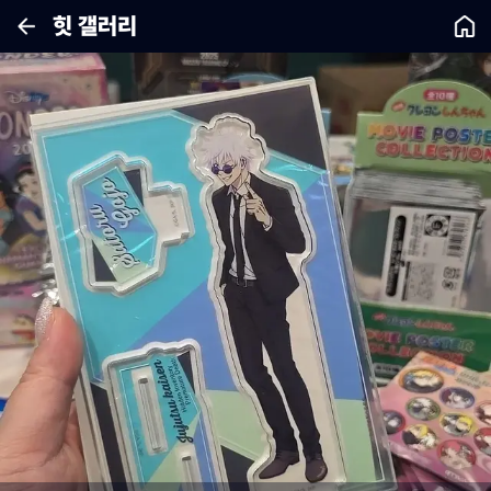
힛 갤러리