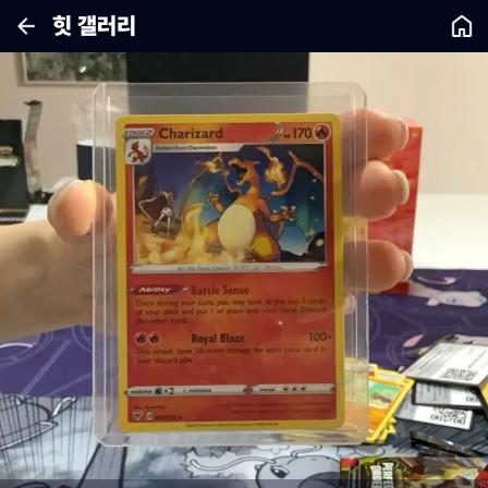
힛 갤러리