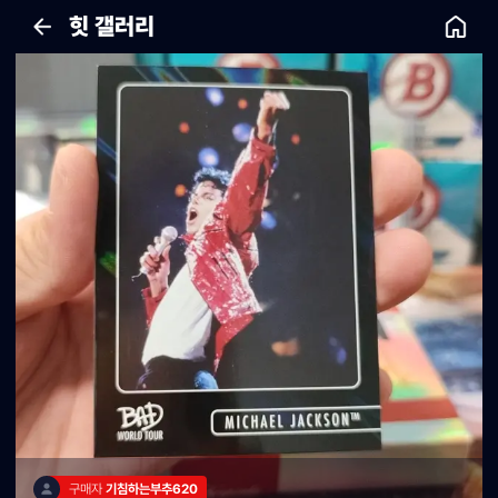
힛 갤러리
구매자 
기침하는부추620