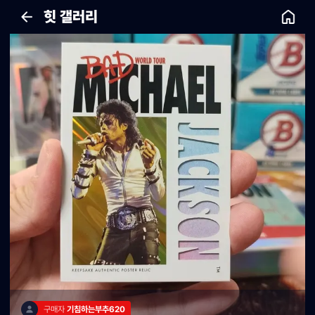
힛 갤러리
구매자 
기침하는부추620