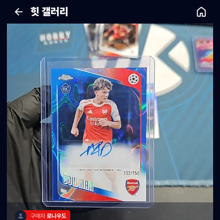
힛 갤러리
구매자 
로나우도