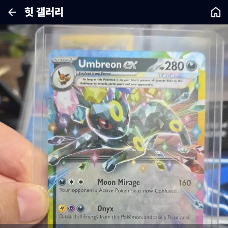
힛 갤러리