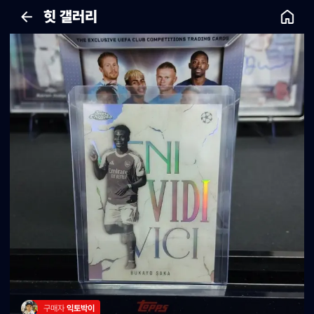
힛 갤러리
구매자 
익토박이