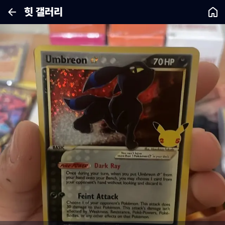
힛 갤러리