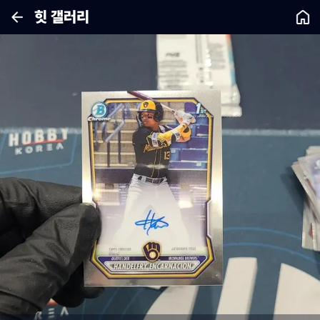
힛 갤러리