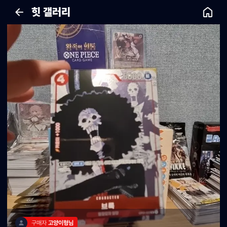
힛 갤러리
구매자 
고양이형님