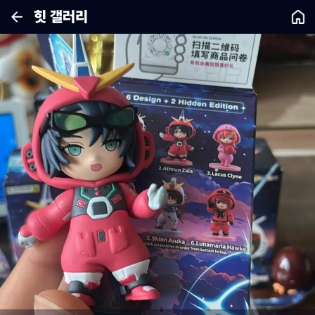
힛 갤러리