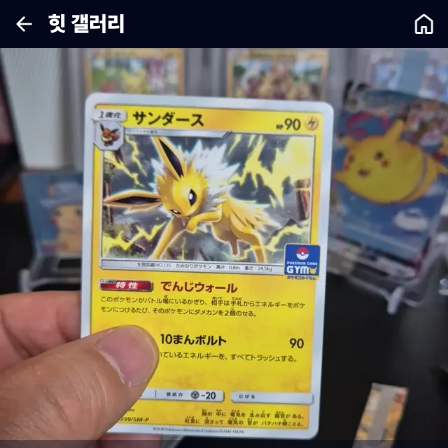
힛 갤러리