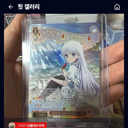
힛 갤러리
구매자 
요플레수꾸락