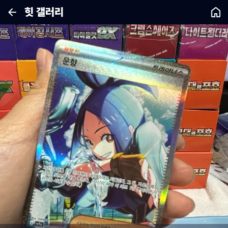
힛 갤러리